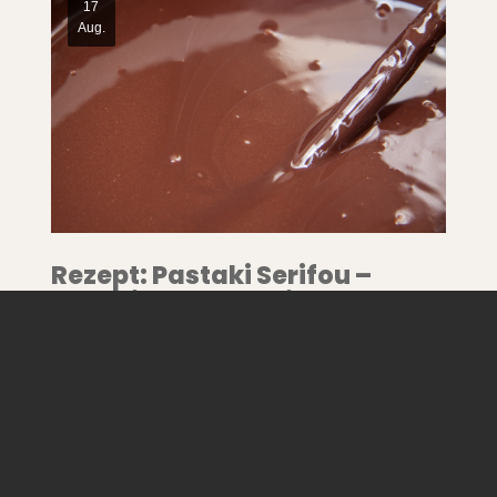
17
Aug.
Rezept: Pastaki Serifou –
Nachtisch aus Serifos
Pastaki Serifou ist eine köstliche, schokoladige Süßspeise von der Insel
Serifos, die ohne Backen auskommt. Es ist ein einfach zuzubereitendes
Dessert, das durch seine Kombination aus knusprigen Keksschichten und
reichhaltiger Schokoladencreme besticht. Dieses Rezept vereint…
Read More