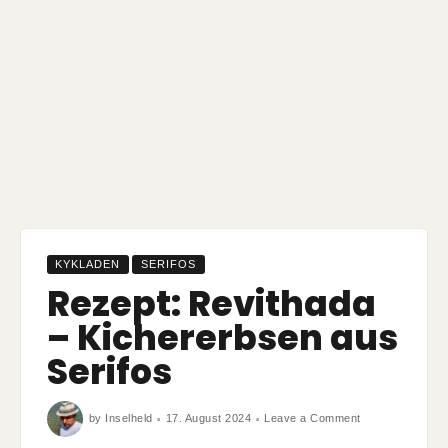
KYKLADEN
SERIFOS
Rezept: Revithada
– Kichererbsen aus
Serifos
on
by
Inselheld
17. August 2024
Leave a Comment
Rezept:
Revithada
–