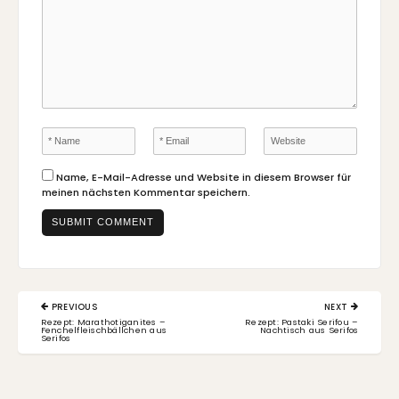
Name, E-Mail-Adresse und Website in diesem Browser für
meinen nächsten Kommentar speichern.
Beitragsnavigation
PREVIOUS
NEXT
PREVIOUS
NEXT
Rezept: Marathotiganites –
Rezept: Pastaki Serifou –
POST:
POST:
Fenchelfleischbällchen aus
Nachtisch aus Serifos
Serifos