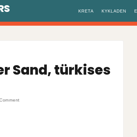
RS
KRETA
KYKLADEN
er Sand, türkises
on
 Comment
Elafonisi
–
Roter
Sand,
türkises
Meer